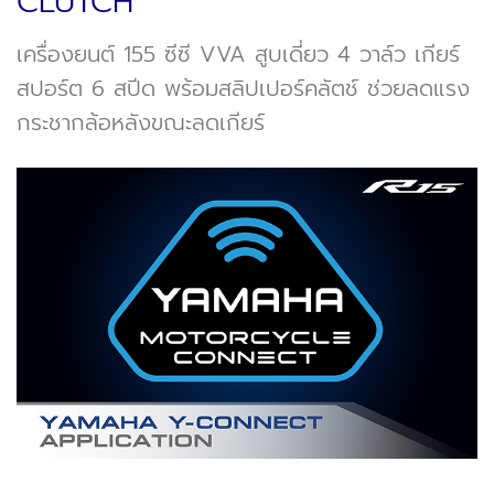
CLUTCH
เครื่องยนต์ 155 ซีซี VVA สูบเดี่ยว 4 วาล์ว เกียร์
สปอร์ต 6 สปีด พร้อมสลิปเปอร์คลัตช์ ช่วยลดแรง
กระชากล้อหลังขณะลดเกียร์