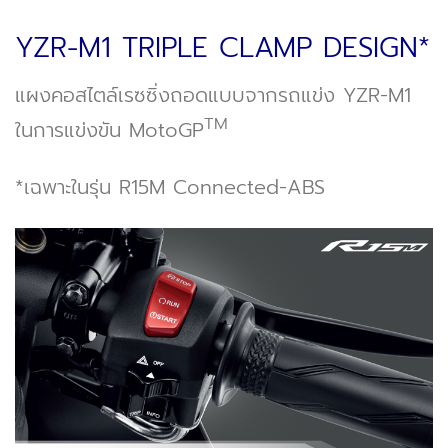
YZR-M1 TRIPLE CLAMP DESIGN*
แผงคอสไตล์เรซซิ่งถอดแบบจากรถแข่ง YZR-M1
TM
ในการแข่งขัน MotoGP
*เฉพาะในรุ่น R15M Connected-ABS