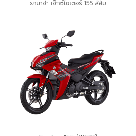
ยามาฮ่า เอ็กซ์ไซเตอร์ 155 สีส้ม