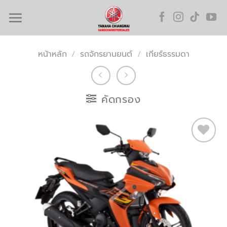
Skip
to
content
หน้าหลัก
/
รถจักรยานยนต์
/
เกียร์ธรรมดา
คัดกรอง
Add to
wishlist