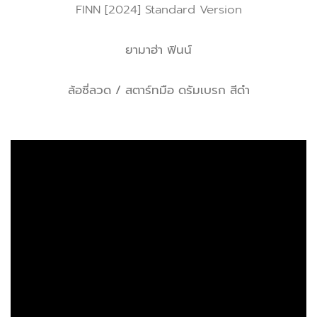
FINN [2024] Standard Version
ยามาฮ่า ฟินน์
ล้อซี่ลวด / สตาร์ทมือ ดรัมเบรก สีดำ