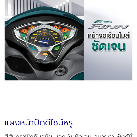
แผงหน้าปัดดีไซน์หรู
สีสันกราฟิกทันสมัย มองเห็นชัดเจน สบายตา ฟังก์ชั่