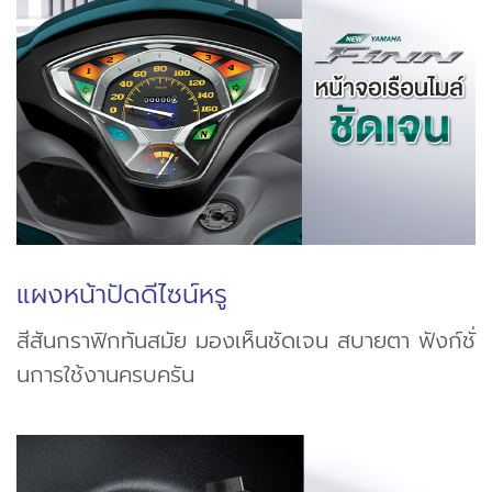
แผงหน้าปัดดีไซน์หรู
สีสันกราฟิกทันสมัย มองเห็นชัดเจน สบายตา ฟังก์ชั่
นการใช้งานครบครัน