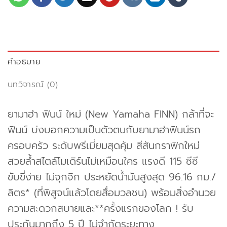
คำอธิบาย
บทวิจารณ์ (0)
ยามาฮ่า ฟินน์ ใหม่ (New Yamaha FINN) กล้าที่จะ
ฟินน์ บ่งบอกความเป็นตัวตนกับยามาฮ่าฟินน์รถ
ครอบครัว ระดับพรีเมี่ยมสุดคุ้ม สีสันกราฟิกใหม่
สวยล้ำสไตล์โมเดิร์นไม่เหมือนใคร แรงดี 115 ซีซี
ขับขี่ง่าย ไม่จุกจิก ประหยัดน้ำมันสูงสุด 96.16 กม./
ลิตร* (ที่พิสูจน์แล้วโดยสื่อมวลชน) พร้อมสิ่งอำนวย
ความสะดวกสบายและ**ครั้งแรกของโลก ! รับ
ประกันมากถึง 5 ปี ไม่จำกัดระยะทาง