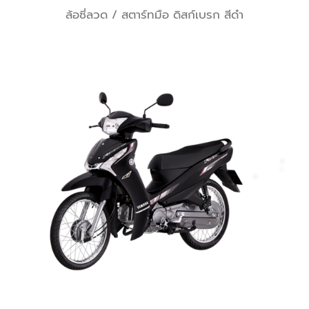
ล้อซี่ลวด / สตาร์ทมือ ดิสก์เบรก สีดำ