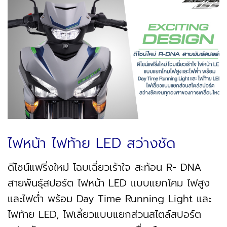
ไฟหน้า ไฟท้าย LED สว่างชัด
ดีไซน์แฟริ่งใหม่ โฉบเฉี่ยวเร้าใจ สะท้อน R- DNA
สายพันธุ์สปอร์ต ไฟหน้า LED แบบแยกโคม ไฟสูง
และไฟต่ำ พร้อม Day Time Running Light และ
ไฟท้าย LED, ไฟเลี้ยวแบบแยกส่วนสไตล์สปอร์ต