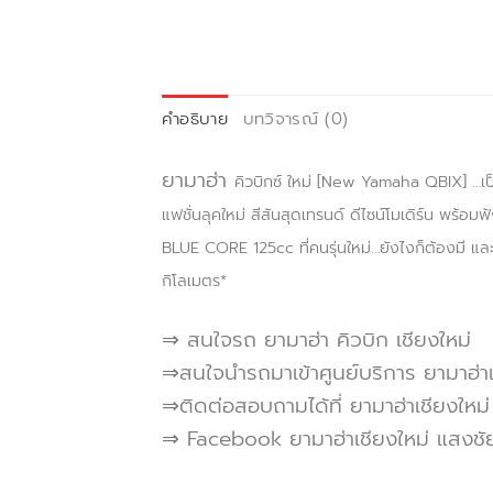
คำอธิบาย
บทวิจารณ์ (0)
ยามาฮ่า
คิวบิกซ์ ใหม่ [New Yamaha QBIX] …เป็
แฟชั่นลุคใหม่ สีสันสุดเทรนด์ ดีไซน์โมเดิร์น พร้อ
BLUE CORE 125cc ที่คนรุ่นใหม่…ยังไงก็ต้องมี และ
กิโลเมตร*
⇒ สนใจรถ ยามาฮ่า คิวบิก เชียงใหม่
⇒สนใจนำรถมาเข้าศูนย์บริการ ยามาฮ่าเ
⇒ติดต่อสอบถามได้ที่ ยามาฮ่าเชียงใหม
⇒ Facebook ยามาฮ่าเชียงใหม่ แสงชัย