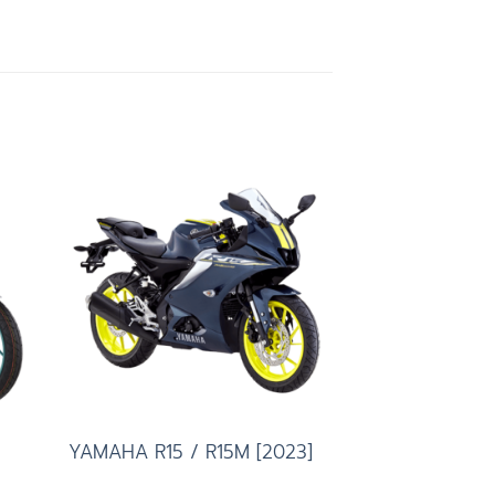
to
Add to
ist
wishlist
YAMAHA R15 / R15M [2023]