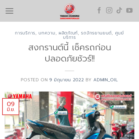
Skip
to
content
การบริการ
,
บทความ
,
ผลิตภัณฑ์
,
รถจักรยานยนต์
,
ศูนย์
บริการ
สงกรานต์นี้ เช็ครถก่อน
ปลอดภัยชัวร์!!
POSTED ON
9 มิถุนายน 2022
BY
ADMIN_OIL
09
มิ.ย.