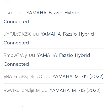
นำทาง
เม
ไหร่
ใน
ติก
ต้อง
ตัว
นิรนาม
บน
YAMAHA Fazzio Hybrid
ขับ
เปลี่ยน
เอง
เคลื่อน
น้ำมัน
Connected
ต่าง
เครื่อง?
จาก
uYPJLtOKZX
บน
YAMAHA Fazzio Hybrid
รถ
มอเตอร์ไซค์
Connected
เกียร์
ธรรมดา
RmpwTVJy
บน
YAMAHA Fazzio Hybrid
อย่างไร
Connected
yRAlEcgBsjDInuO
บน
YAMAHA MT-15 [2022]
RwVIxurpNdjiEM
บน
YAMAHA MT-15 [2022]