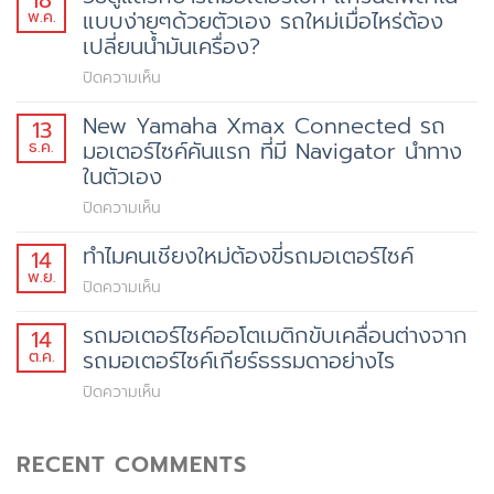
แบบง่ายๆด้วยตัวเอง รถใหม่เมื่อไหร่ต้อง
พ.ค.
มอเตอร์ไซค์
เปลี่ยนน้ำมันเครื่อง?
ซื้อ
เงินสด
บน
ปิดความเห็น
หรือ
วิธี
ซื้อ
New Yamaha Xmax Connected รถ
13
ดูแล
รถ
มอเตอร์ไซค์คันแรก ที่มี Navigator นำทาง
ธ.ค.
รักษา
มอเตอร์ไซค์
ในตัวเอง
รถ
เงินผ่อน
มอเตอร์ไซค์
บน
ปิดความเห็น
ดี
แก
New
กว่า
รนด์ฟี
ทำไมคนเชียงใหม่ต้องขี่รถมอเตอร์ไซค์
14
Yamaha
กัน..?
ลา
พ.ย.
Xmax
บน
ปิดความเห็น
โน่
Connected
ทำไม
แบบ
รถ
รถมอเตอร์ไซค์ออโตเมติกขับเคลื่อนต่างจาก
14
คน
ง่ายๆ
มอเตอร์ไซค์
รถมอเตอร์ไซค์เกียร์ธรรมดาอย่างไร
ต.ค.
เชียงใหม่
ด้วย
คัน
ต้อง
บน
ปิดความเห็น
ตัว
แรก
ขี่
รถ
เอง
ที่
รถ
มอเตอร์ไซค์
รถ
มี
มอเตอร์ไซค์
RECENT COMMENTS
ออ
ใหม่
Navigator
โต
เมื่อ