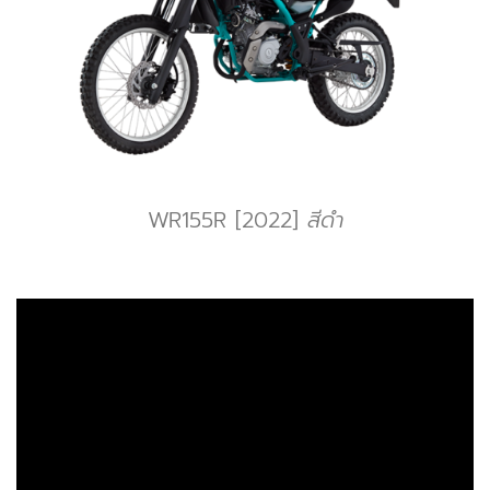
WR155R [2022]
สีดำ